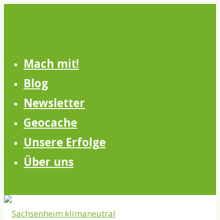
Skip
to
content
Mach mit!
Blog
Newsletter
Geocache
Unsere Erfolge
Über uns
Instagram
Facebook
Twitter
E-Mail