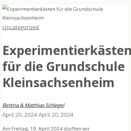
Unsere Erfolge
Windenergie und Photovoltaik an die Grundschule
Kleinsachsenheim.
Über uns
Uncategorized
Experimentierkäste
für die Grundschule
Kleinsachsenheim
Bettina & Matthias Schlegel
April 20, 2024
April 20, 2024
Am Freitag, 19. April 2024 durften wir