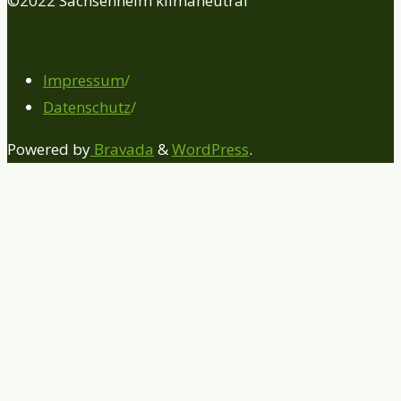
©2022 Sachsenheim klimaneutral
Impressum
/
Datenschutz
/
Powered by
Bravada
&
WordPress
.